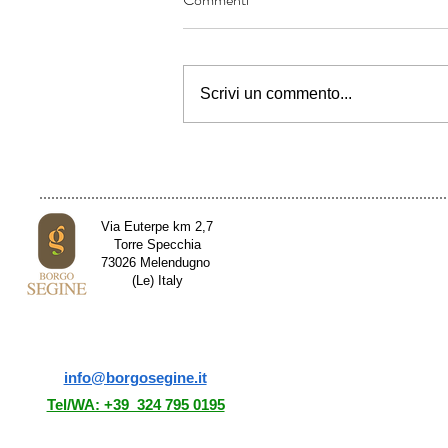
Scrivi un commento...
Nuove Nascite al Bioparco di
Borgo Segine: Benvenute alle Due
Piccole Gru Coronate
Via Euterpe km 2,7
Torre Specchia
73026 Melendugno
(Le) Italy
info@borgosegine.it
Tel/WA: +39 324 795 0195