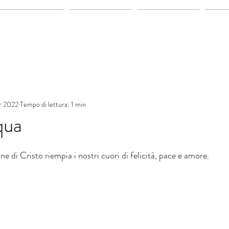
Gli Ambienti
Le Camere
Esperienze
Blo
r 2022
Tempo di lettura: 1 min
qua
ne di Cristo riempia i nostri cuori di felicità, pace e amore.