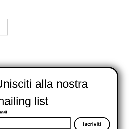
nza dei Re: Quando il
 si veste di Ruote e Colori
nisciti alla nostra 
ailing list
mail
Iscriviti