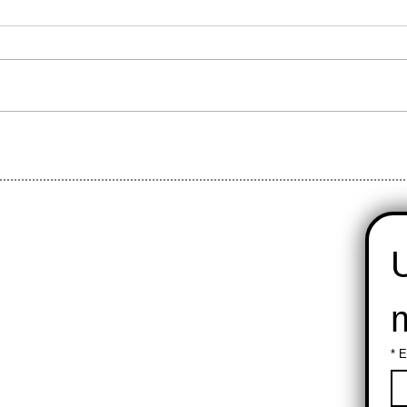
L’Oro Nero dell’Estate Salentina:
La Da
Storia, Salute e Segreti del Gelso
Borgo
di Borgo Segine
U
m
*
E