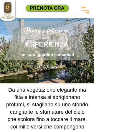
PRENOTA ORA
Borgo Segine
ESPERIENZA
nei suoi giardini sensoriali
Scorri giù
Da una vegetazione elegante ma
fitta e intensa si sprigionano
profumi, si stagliano su uno sfondo
cangiante le sfumature del cielo
che scolora fino a toccare il mare,
coi mille versi che compongono